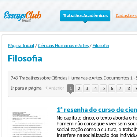
Trabalhos Acadêmicos
Cadastre-
Página Inicial
/
Ciências Humanas e Artes
/
Filosofia
Filosofia
749 Trabalhos sobre Ciências Humanas e Artes. Documentos 1 - 
Ir para a página
Anterior
1
2
3
4
5
6
7
8
1ª resenha do curso de cien
No capitulo cinco, o texto aborda o
homem não consegue viver sem social
socialização como a cultura, o traba
interfere na socialização dos indivídu