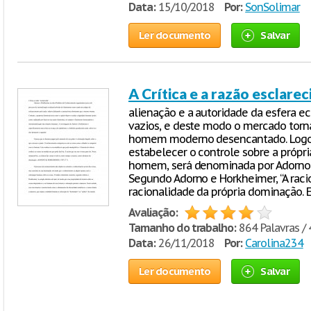
Data:
15/10/2018
Por:
SonSolimar
Ler documento
Salvar
A Crítica e a razão esclarec
alienação e a autoridade da esfera 
vazios, e deste modo o mercado torna-
homem moderno desencantado. Logo 
estabelecer o controle sobre a própri
homem, será denominada por Adorno 
Segundo Adorno e Horkheimer, “A raci
racionalidade da própria dominação. 
Avaliação:
Tamanho do trabalho:
864 Palavras / 
Data:
26/11/2018
Por:
Carolina234
Ler documento
Salvar