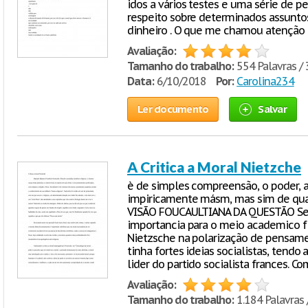
idos a vários testes e uma série de 
respeito sobre determinados assuntos 
dinheiro . O que me chamou atenção
Avaliação:
Tamanho do trabalho:
554 Palavras / 
Data:
6/10/2018
Por:
Carolina234
Ler documento
Salvar
A Critica a Moral Nietzche
è de simples compreensão, o poder, a 
impiricamente másm, mas sim de qua
VISÃO FOUCAULTIANA DA QUESTÃO Sem
importancia para o meio academico fi
Nietzsche na polarização de pensame
tinha fortes ideias socialistas, tend
lider do partido socialista frances. C
Avaliação:
Tamanho do trabalho:
1.184 Palavras 