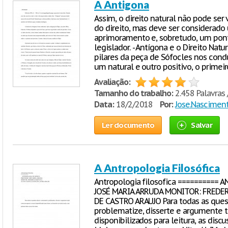
A Antigona
Assim, o direito natural não pode se
do direito, mas deve ser considerado
aprimoramento e, sobretudo, um pont
legislador. - Antígona e o Direito Na
pilares da peça de Sófocles nos condu
um natural e outro positivo, o primeir
Avaliação:
Tamanho do trabalho:
2.458 Palavras 
Data:
18/2/2018
Por:
Jose.Nascimen
Ler documento
Salvar
A Antropologia Filosófica
Antropologia filosofica ==========
JOSÉ MARIA ARRUDA MONITOR: FREDER
DE CASTRO ARAUJO Para todas as quest
problematize, disserte e argumente 
disponibilizados para leitura, as disc