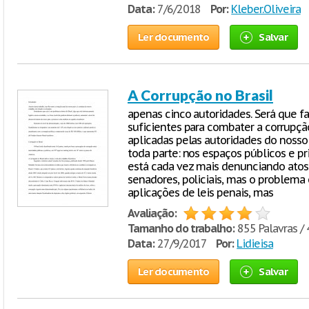
Data:
7/6/2018
Por:
Kleber.Oliveira
Ler documento
Salvar
A Corrupção no Brasil
apenas cinco autoridades. Será que fal
suficientes para combater a corrupç
aplicadas pelas autoridades do nosso 
toda parte: nos espaços públicos e pri
está cada vez mais denunciando atos 
senadores, policiais, mas o problema
aplicações de leis penais, mas
Avaliação:
Tamanho do trabalho:
855 Palavras / 
Data:
27/9/2017
Por:
Lidieisa
Ler documento
Salvar