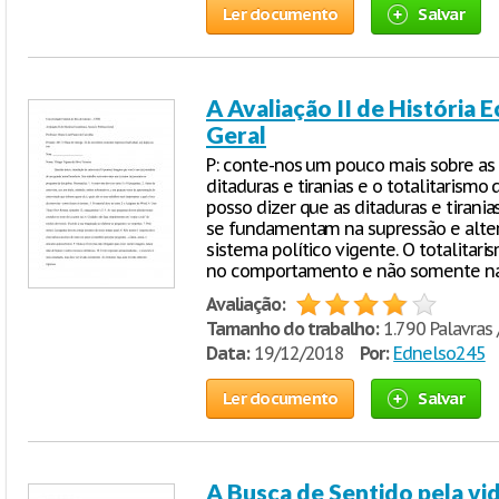
Ler documento
Salvar
A Avaliação II de História E
Geral
P: conte-nos um pouco mais sobre as 
ditaduras e tiranias e o totalitarismo
posso dizer que as ditaduras e tirani
se fundamentam na supressão e alter
sistema político vigente. O totalitari
no comportamento e não somente na let
Avaliação:
Tamanho do trabalho:
1.790 Palavras 
Data:
19/12/2018
Por:
Ednelso245
Ler documento
Salvar
A Busca de Sentido pela vid