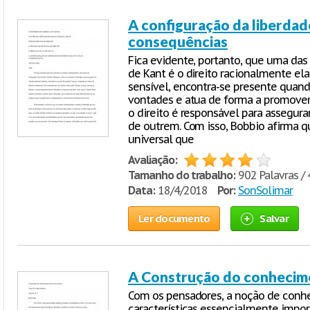
A configuração da liberda
consequências
Fica evidente, portanto, que uma das
de Kant é o direito racionalmente el
sensível, encontra-se presente quand
vontades e atua de forma a promover 
o direito é responsável para assegura
de outrem. Com isso, Bobbio afirma q
universal que
Avaliação:
Tamanho do trabalho:
902 Palavras / 
Data:
18/4/2018
Por:
SonSolimar
Ler documento
Salvar
A Construção do conhecime
Com os pensadores, a noção de conh
características essencialmente impor