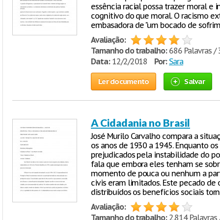
essência racial possa trazer moral e
cognitivo do que moral. O racismo ex
embasadora de "um bocado de sofrim
Avaliação:
Tamanho do trabalho:
686 Palavras / 
Data:
12/2/2018
Por:
Sara
Ler documento
Salvar
A Cidadania no Brasil
José Murilo Carvalho compara a situaçã
os anos de 1930 a 1945. Enquanto os
prejudicados pela instabilidade do po
fala que embora eles tenham se sob
momento de pouca ou nenhum a partic
civis eram limitados. Este pecado d
distribuídos os benefícios sociais to
Avaliação:
Tamanho do trabalho:
2.814 Palavras 