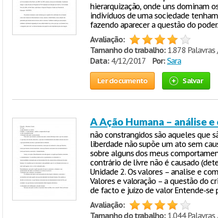
hierarquização, onde uns dominam os
indivíduos de uma sociedade tenham
fazendo aparecer a questão do poder.
Avaliação:
Tamanho do trabalho:
1.878 Palavras 
Data:
4/12/2017
Por:
Sara
Ler documento
Salvar
A Ação Humana – análise e
não constrangidos são aqueles que são
liberdade não supõe um ato sem cau
sobre alguns dos meus comportament
contrário de livre não é causado (det
Unidade 2. Os valores – analise e com
Valores e valoração – a questão do cri
de facto e juízo de valor Entende-se p
Avaliação:
Tamanho do trabalho:
1.044 Palavras 