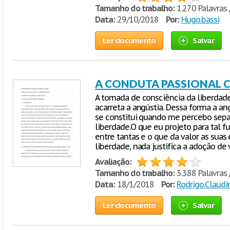
Tamanho do trabalho:
1.270 Palavras 
Data:
29/10/2018
Por:
Hugo.bassi
Ler documento
Salvar
A CONDUTA PASSIONAL 
A tomada de consciência da liberdade 
acarreta a angústia. Dessa forma a ang
se constitui quando me percebo sepa
liberdade.O que eu projeto para tal 
entre tantas e o que da valor as suas
liberdade, nada justifica a adoção de
Avaliação:
Tamanho do trabalho:
3.388 Palavras 
Data:
18/1/2018
Por:
Rodrigo.Claudi
Ler documento
Salvar