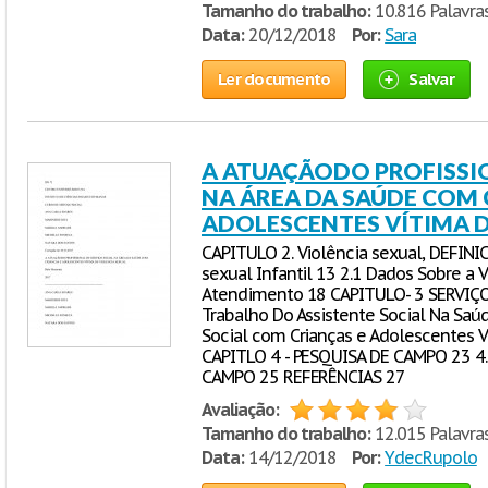
Tamanho do trabalho:
10.816 Palavras
Data:
20/12/2018
Por:
Sara
Ler documento
Salvar
A ATUAÇÃODO PROFISSIO
NA ÁREA DA SAÚDE COM 
ADOLESCENTES VÍTIMA D
CAPITULO 2. Violência sexual, DEFINI
sexual Infantil 13 2.1 Dados Sobre a 
Atendimento 18 CAPITULO- 3 SERVIÇO
Trabalho Do Assistente Social Na Saúd
Social com Crianças e Adolescentes Ví
CAPITLO 4 - PESQUISA DE CAMPO 23 4.
CAMPO 25 REFERÊNCIAS 27
Avaliação:
Tamanho do trabalho:
12.015 Palavras
Data:
14/12/2018
Por:
YdecRupolo