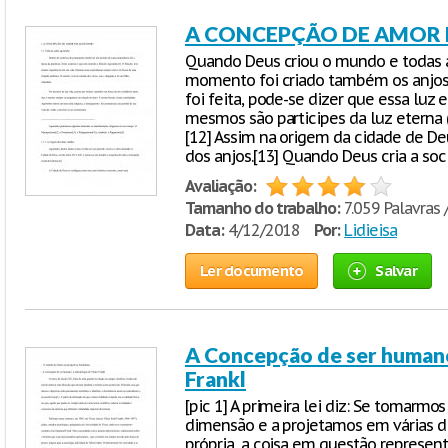
A CONCEPÇÃO DE AMOR
Quando Deus criou o mundo e todas 
momento foi criado também os anjos, 
foi feita, pode-se dizer que essa luz e
mesmos são participes da luz eterna (
[12] Assim na origem da cidade de D
dos anjos.[13] Quando Deus cria a soc
Avaliação:
Tamanho do trabalho:
7.059 Palavras 
Data:
4/12/2018
Por:
Lidieisa
Ler documento
Salvar
A Concepção de ser humano
Frankl
[pic 1] A primeira lei diz: Se tomar
dimensão e a projetamos em várias d
própria, a coisa em questão represent