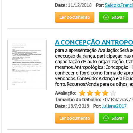
Data:
11/12/2018
Por:
Salezio.Franc
Ler documento
Salvar
A CONCEPÇÃO ANTROPO
para a apresentação. Avaliação: Será
execução da dança, participação nas 
capacitação de auto-organização, tra
mesmos. Antropológica: Concepção Hist
conhecer o forró como forma de apro
vendados. Conteúdo: A dança e a Edu
forro. Recursos:Venda para os olhos, 
Avaliação:
Tamanho do trabalho:
707 Palavras / 
Data:
18/7/2018
Por:
Juliana2017
Ler documento
Salvar