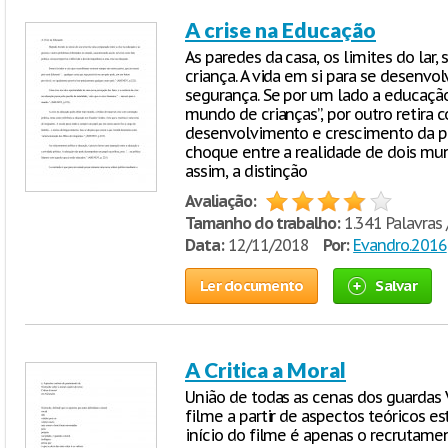
A crise na Educação
As paredes da casa, os limites do la
criança. A vida em si para se desenv
segurança. Se por um lado a educaçã
mundo de crianças”, por outro retira 
desenvolvimento e crescimento da pr
choque entre a realidade de dois mun
assim, a distinção
Avaliação:
Tamanho do trabalho:
1.341 Palavras 
Data:
12/11/2018
Por:
Evandro.2016
Ler documento
Salvar
A Critica a Moral
União de todas as cenas dos guardas V
filme a partir de aspectos teóricos e
início do filme é apenas o recrutame