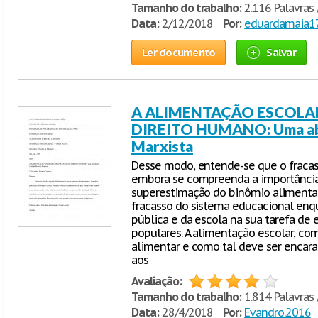
Tamanho do trabalho:
2.116 Palavras 
Data:
2/12/2018
Por:
eduardamaia1
Ler documento
Salvar
A ALIMENTAÇÃO ESCOLA
DIREITO HUMANO: Uma abor
Marxista
Desse modo, entende-se que o fracas
embora se compreenda a importância 
superestimação do binômio alimentaç
fracasso do sistema educacional enq
pública e da escola na sua tarefa de 
populares. A alimentação escolar, c
alimentar e como tal deve ser encara
aos
Avaliação:
Tamanho do trabalho:
1.814 Palavras 
Data:
28/4/2018
Por:
Evandro.2016