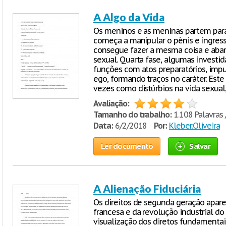
A Algo da Vida
Os meninos e as meninas partem para 
começa a manipular o pênis e ingress
consegue fazer a mesma coisa e aban
sexual. Quarta fase, algumas investidas
funções com atos preparatórios, imp
ego, formando traços no caráter. Est
vezes como distúrbios na vida sexual,
Avaliação:
Tamanho do trabalho:
1.108 Palavras 
Data:
6/2/2018
Por:
Kleber.Oliveira
Ler documento
Salvar
A Alienação Fiduciária
Os direitos de segunda geração apar
francesa e da revolução industrial do
visualização dos diretos fundamentai