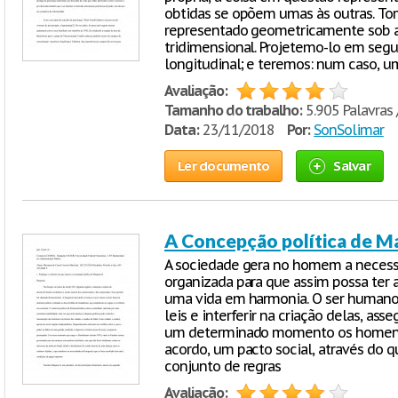
obtidas se opõem umas às outras. T
representado geometricamente sob a 
tridimensional. Projetemo-lo em segu
longitudinal; e teremos: num caso, u
Avaliação:
Tamanho do trabalho:
5.905 Palavras 
Data:
23/11/2018
Por:
SonSolimar
Ler documento
Salvar
A Concepção política de M
A sociedade gera no homem a necessi
organizada para que assim possa ter a
uma vida em harmonia. O ser humano pr
leis e interferir na criação delas, ass
um determinado momento os homens
acordo, um pacto social, através do
conjunto de regras
Avaliação: