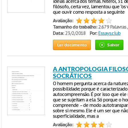
ideias acerca dos temas. Niterói, 31
filósofo, certa vez, lamentou que “os 
que ouvir como resposta a seguinte
Avaliação:
Tamanho do trabalho:
2.679 Palavras 
Data:
23/2/2018
Por:
Essays.club
Ler documento
Salvar
A ANTROPOLOGIA FILOSÓ
SOCRÁTICOS
O homem pergunta acerca da naturez
possibilidade; porque é caracterizado
autocompreensão. É por isso que ele 
que se sujeitam a ela. Só porque o 
compreende – de modo autotranspar
sobre si mesmo. Ele é um ser que não
superficialidade, mas a
Avaliação: