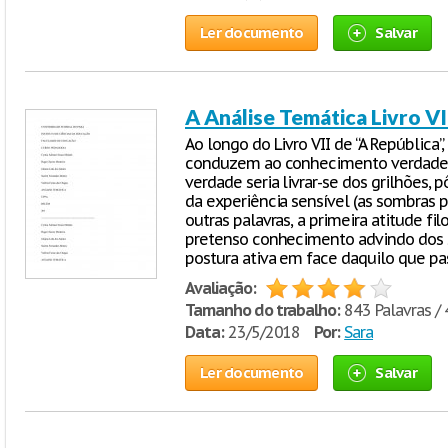
Ler documento
Salvar
A Análise Temática Livro VI
Ao longo do Livro VII de “A República”
conduzem ao conhecimento verdadeir
verdade seria livrar-se dos grilhões,
da experiência sensível (as sombras 
outras palavras, a primeira atitude fil
pretenso conhecimento advindo dos se
postura ativa em face daquilo que p
Avaliação:
Tamanho do trabalho:
843 Palavras / 
Data:
23/5/2018
Por:
Sara
Ler documento
Salvar