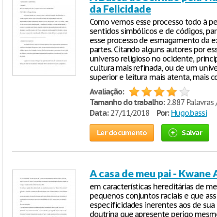
da Felicidade
Como vemos esse processo todo à pe
sentidos simbólicos e de códigos, pa
esse processo de esmagamento da exi
partes. Citando alguns autores por e
universo religioso no ocidente, pri
cultura mais refinada, ou de um uni
superior e leitura mais atenta, mais 
Avaliação:
Tamanho do trabalho:
2.887 Palavras 
Data:
27/11/2018
Por:
Hugo.bassi
Ler documento
Salvar
A casa de meu pai - Kwane 
em características hereditárias de 
pequenos conjuntos raciais e que ass
especificidades inerentes aos de sua 
doutrina que apresente perigo mesm