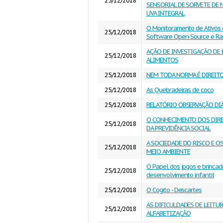
25/12/2018
SENSORIAL DE SORVETE DE 
UVA INTEGRAL
O Monitoramento de Ativos 
25/12/2018
Software Open-Source e Ras
AÇÃO DE INVESTIGAÇÃO DE 
25/12/2018
ALIMENTOS
25/12/2018
NEM TODA NORMA É DIREIT
25/12/2018
As Quebradeiras de coco
25/12/2018
RELATÓRIO OBSERVAÇÃO DI
O CONHECIMENTO DOS DIRE
25/12/2018
DA PREVIDÊNCIA SOCIAL
A SOCIEDADE DO RISCO E O
25/12/2018
MEIO AMBIENTE
O Papel dos jogos e brincad
25/12/2018
desenvolvimento infantil
25/12/2018
O Cogito - Descartes
AS DIFICULDADES DE LEITUR
25/12/2018
ALFABETIZAÇÃO