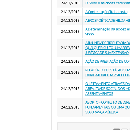
24/12/2018
O Sono e as ondas cerebrai
24/12/2018
A Contestação Trabalhista
24/12/2018
A EROSPOÉTICA DE HILDA H
A Determinação da acidez e
24/12/2018
vinho
A IMUNIDADE TRIBUTÁRIA 
24/12/2018
QUALQUER CULTO: UMA BREV
JURÍDICA DE SUA EXTENSÃO
24/12/2018
AÇÃO DE PRESTAÇÃO DE CO
RELATÓRIO DE ESTÁGIO SU
24/12/2018
OBRIGATÓRIO EM PSICOLOGI
O LETRAMENTO ATRAVÉS DA 
24/12/2018
A REALIDADE SOCIAL DOS 
ASSENTAMENTOS
ABORTO - CONFLITO DE DIR
24/12/2018
FUNDAMENTAIS OU UMA QU
SEGURANÇA PÚBLICA