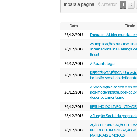
Ir para a página
Anterior
1
2
Data
Título
26/12/2018
Embraer - A Líder mundial em
As Implicações da Crise Fina
26/12/2018
Internacional na Balança 
Brasil
26/12/2018
A Parasitologia
DEFICIÊNCIA FÍSICA: Um est
26/12/2018
inclusão social do deficiente
A Sociologia clássica e os 
26/12/2018
pós-modernidade, pós- colon
desenvolvimentismo
26/12/2018
RESUMO DO LIVRO - CIDADES
26/12/2018
A Função Social da proprie
AÇÃO DE OBRIGAÇÃO DE FA
26/12/2018
PEDIDO DE INDENIZAÇÃO P
MATERIAIS E MORAIS