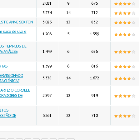
s
2.011
9
675
3.274
14
712
ILST E ANNE SEXTON
3.025
13
832
m suco de uva e
1.206
5
1.359
DOS TEMPLOS DE
E ANÁLISE
1.449
6
686
NTAS
1.399
6
616
PERVISIONADO
3.338
14
1.672
A CLÍNICA I
ARTE: O CORDEL E
MORADORES DE
2.897
12
919
EITOS
ESTÃO DE
5.261
22
710