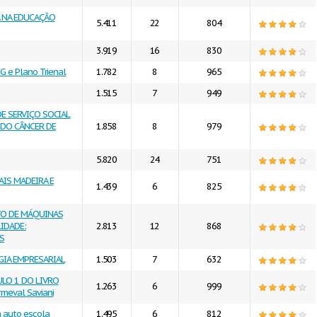
A NA EDUCAÇÃO
5.411
22
804
3.919
16
830
G e Plano Trienal
1.782
8
965
1.515
7
949
DE SERVIÇO SOCIAL
DO CÂNCER DE
1.858
8
979
5.820
24
751
IS MADEIRA E
1.439
6
825
TO DE MÁQUINAS
IDADE:
2.813
12
868
S
GIA EMPRESARIAL
1.503
7
632
ULO 1 DO LIVRO
1.263
6
999
meval Saviani
 auto escola
1.495
6
812