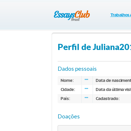
Trabalhos
Perfil de Juliana2
Dados pessoais
Nome:
Data de nascimen
***
Cidade:
Data da última visi
***
País:
Cadastrado:
***
Doações