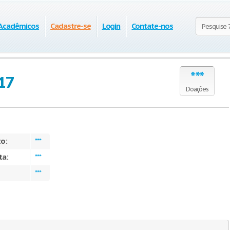
 Acadêmicos
Cadastre-se
Login
Contate-nos
***
017
Doações
to:
***
ta:
***
***