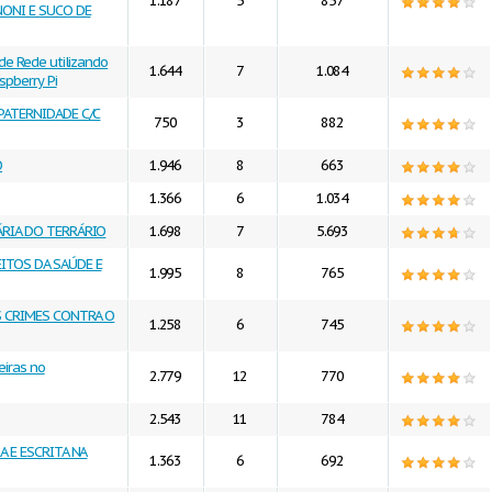
1.187
5
857
NONI E SUCO DE
de Rede utilizando
1.644
7
1.084
pberry Pi
PATERNIDADE C/C
750
3
882
O
1.946
8
663
1.366
6
1.034
ÁRIA DO TERRÁRIO
1.698
7
5.693
ITOS DA SAÚDE E
1.995
8
765
S CRIMES CONTRA O
1.258
6
745
eiras no
2.779
12
770
2.543
11
784
A E ESCRITA NA
1.363
6
692