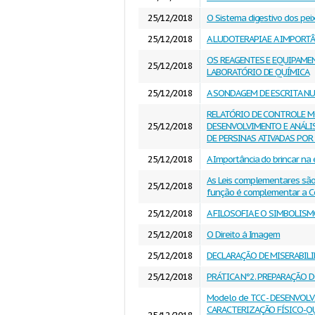
25/12/2018
O Sistema digestivo dos pei
25/12/2018
A LUDOTERAPIA E A IMPORT
OS REAGENTES E EQUIPAME
25/12/2018
LABORATÓRIO DE QUÍMICA
25/12/2018
A SONDAGEM DE ESCRITA N
RELATÓRIO DE CONTROLE 
25/12/2018
DESENVOLVIMENTO E ANÁLI
DE PERSINAS ATIVADAS POR
25/12/2018
A Importância do brincar na 
As Leis complementares são
25/12/2018
função é complementar a Co
25/12/2018
A FILOSOFIA E O SIMBOLIS
25/12/2018
O Direito á Imagem
25/12/2018
DECLARAÇÃO DE MISERABILI
25/12/2018
PRÁTICA Nº2. PREPARAÇÃO
Modelo de TCC - DESENVOL
CARACTERIZAÇÃO FÍSICO-QU