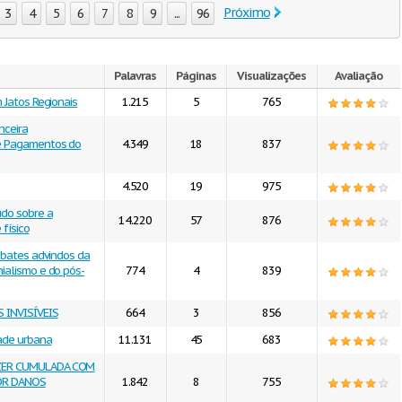
Próximo
3
4
5
6
7
8
9
...
96
Palavras
Páginas
Visualizações
Avaliação
 Jatos Regionais
1.215
5
765
nceira
de Pagamentos do
4.349
18
837
4.520
19
975
udo sobre a
14.220
57
876
 físico
debates advindos da
ialismo e do pós-
774
4
839
 INVISÍVEIS
664
3
856
dade urbana
11.131
45
683
ZER CUMULADA COM
OR DANOS
1.842
8
755