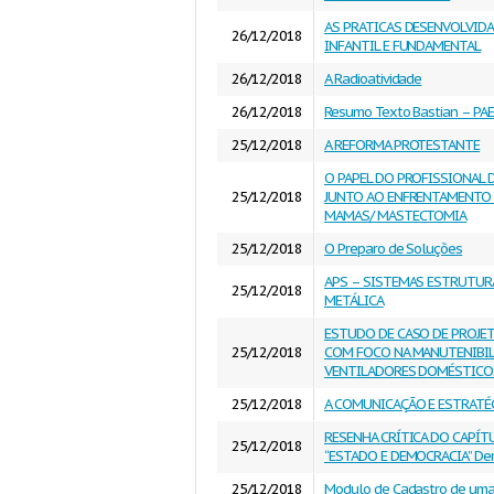
AS PRATICAS DESENVOLVID
26/12/2018
INFANTIL E FUNDAMENTAL
26/12/2018
A Radioatividade
26/12/2018
Resumo Texto Bastian – PAE
25/12/2018
A REFORMA PROTESTANTE
O PAPEL DO PROFISSIONAL 
25/12/2018
JUNTO AO ENFRENTAMENTO 
MAMAS/ MASTECTOMIA
25/12/2018
O Preparo de Soluções
APS – SISTEMAS ESTRUTURA
25/12/2018
METÁLICA
ESTUDO DE CASO DE PROJE
25/12/2018
COM FOCO NA MANUTENIBIL
VENTILADORES DOMÉSTICO
25/12/2018
A COMUNICAÇÃO E ESTRATÉ
RESENHA CRÍTICA DO CAPÍT
25/12/2018
“ESTADO E DEMOCRACIA” Der
25/12/2018
Modulo de Cadastro de uma