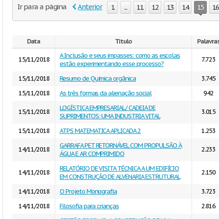
Ir para a página
Anterior
1
...
11
12
13
14
15
16
Data
Título
Palavra
A Inclusão e seus impasses: como as escolas
15/11/2018
7.723
estão experimentando esse processo?
15/11/2018
Resumo de Química orgânica
3.745
15/11/2018
As três formas da alienação social
942
LOGÍSTICA EMPRESARIAL/ CADEIA DE
15/11/2018
3.015
SUPRIMENTOS: UMA INDUSTRIA VITAL
15/11/2018
ATPS MATEMATICA APLICADA 2
1.253
GARRAFA PET RETORNÁVEL COM PROPULSÃO À
14/11/2018
2.233
ÁGUA E AR COMPRIMIDO
RELATÓRIO DE VISITA TÉCNICA A UM EDIFÍCIO
14/11/2018
2.150
EM CONSTRUÇÃO DE ALVENARIA ESTRUTURAL
14/11/2018
O Projeto Monografia
3.723
14/11/2018
Filosofia para crianças
2.816