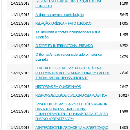
GESTÃO ESCOLAR: A CONSTRUÇÃO DE UM
14/11/2018
1.188
CONCEITO
14/11/2018
Artigo margem de contribuição
5.643
14/11/2018
RELAÇÃO JURÍDICA – FATO JURÍDICO
1.005
As Tribunais e cortes internacionais e sua
14/11/2018
1.709
juridição
14/11/2018
O DIREITO INTERNACIONAL PRIVADO
6.232
O Bioma Amazônia considerado o maior do
14/11/2018
2.079
planeta
O RETROCESSO DA LIVRE NEGOCIAÇÃO NA
14/11/2018
REFORMA TRABALHISTA BRASILEIRA EM FACE DO
2.646
TRABALHADOR HIPOSSUFICIENTE
14/11/2018
HISTORIAS EM QUADRINHOS
2.647
14/11/2018
RESPONSABILIDADE CIVIL CIRURGIA PLÁSTICA
10.827
“PINÓQUIO ÀS AVESSAS”: REFLEXÕES A PARTIR
DAS ABORDAGENS TRADICIONAL,
14/11/2018
1.999
COMPORTAMENTAL E HUMANISTA DA RELAÇÃO
ENSINO-APRENDIZAGEM
14/11/2018
A INTERDISCIPLINARIDADE NA ALFABETIZAÇÃO
1.685