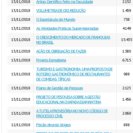
13/11/2018
Artigo Científico feito na faculdade
2.152
13/11/2018
VOLUMETRIA DE OXI-REDUÇÃO
1.459
13/11/2018
O Espetáculo do Mundo
758
13/11/2018
As Atividades Práticas Supervisionadas
4.149
O CRESCIMENTO DO MERCADO DE FRANQUIAS
13/11/2018
15.435
NO BRASIL
13/11/2018
AÇÃO DE OBRIGAÇÃO DE FAZER
1.580
13/11/2018
Projeto Esmalteria
6.715
TURISMO E GASTRONOMIA: UMA PROPOSTA DE
13/11/2018
ROTEIRO GASTRONÔMICO DE RESTAURANTES
988
DE COMIDAS TÍPICAS
13/11/2018
Plano de Gestão de Pessoas
2.123
PROJETO DE PESQUISA SOBRE A GESTÃO
13/11/2018
1.456
EDUCACIONAL NA CHAPADA DIAMANTINA
A TUTELA PROVISÓRIA NO NOVO CÓDIGO DE
13/11/2018
2.060
PROCESSO CIVIL
12/11/2018
Ptição divorcio litígios
888