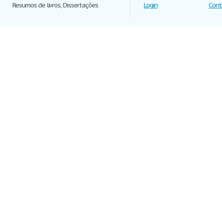
Resumos de livros, Dissertações
Login
Cont