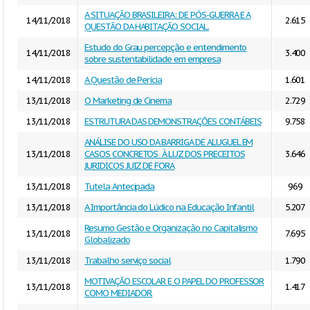
A SITUAÇÃO BRASILEIRA: DE PÓS-GUERRA E A
14/11/2018
2.615
QUESTÃO DA HABITAÇÃO SOCIAL.
Estudo do Grau percepção e entendimento
14/11/2018
3.400
sobre sustentabilidade em empresa
14/11/2018
A Questão de Perícia
1.601
13/11/2018
O Marketing de Cinema
2.729
13/11/2018
ESTRUTURA DAS DEMONSTRAÇÕES CONTÁBEIS
9.758
ANÁLISE DO USO DA BARRIGA DE ALUGUEL EM
13/11/2018
CASOS CONCRETOS À LUZ DOS PRECEITOS
3.646
JURIDICOS JUIZ DE FORA
13/11/2018
Tutela Antecipada
969
13/11/2018
A Importância do Lúdico na Educação Infantil
5.207
Resumo Gestão e Organização no Capitalismo
13/11/2018
7.695
Globalizado
13/11/2018
Trabalho serviço social
1.790
MOTIVAÇÃO ESCOLAR E O PAPEL DO PROFESSOR
13/11/2018
1.417
COMO MEDIADOR.