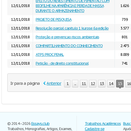
EFEITO DO REVESTIMENTO DE PIMENTÃO COM
12/11/2018
BIOFILME NA APARÊNCIA E PERDA DE MASSA
1.626
DURANTE O ARMAZENAMENTO
12/11/2018
PROJETO DE PESQUISA
739
12/11/2018
Resolução parcial capitulo 1 kurose 6a edição
3.577
12/11/2018
Proteção e prevencao riscos ambientais
801
12/11/2018
COMPARTILHAMENTO DO CONHECIMENTO
2.475
12/11/2018
ATPS PROC PENAL
8.009
12/11/2018
Petição - de direito constitucional
741
Ir para a página
Anterior
1
...
11
12
13
14
15
16
© 2014–2026
Essays.club
Trabalhos Acadêmicos
Busc
Trabalhos, Monografias, Artigos, Exames,
Cadastre-se
Ajud