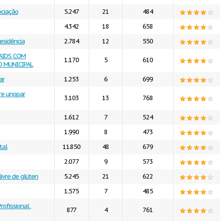
ociação
5.247
21
484
4.342
18
658
esidência
2.784
12
550
AIDS COM
1.170
5
610
 MUNICIPAL
ar
1.253
6
699
re unopar
3.103
13
768
1.612
7
524
1.990
8
473
tal
11.850
48
679
2.077
9
573
ivre de glúten
5.245
21
622
1.575
7
485
ofissional ,
877
4
761