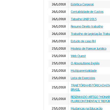
26/1/2018
Estética Corporal
26/1/2018
Contabilidade de Custos
26/1/2018
Tabalho UNIP 2015
26/1/2018
Resumo Direito trabalho
26/1/2018
Trabalho de Legislação Traba
26/1/2018
Estudo de caso RH
25/1/2018
Modelo de Parecer Jurídico
25/1/2018
Web Quest
25/1/2018
O Absolutismo Inglês
25/1/2018
Multiparentalidade
25/1/2018
Lista de Exercícios
TRAJETÓRIA HISTÓRICA DA E
25/1/2018
BRASIL
RESENHA DO ARTIGO “MONA
25/1/2018
PLURICONTINENTAL” E “REPÚB
25/1/2018
Mudanças na Educação