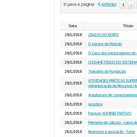
Ir para a página
Anterior
1
...
Data
Título
29/1/2018
CINZAS DO NORTE
29/1/2018
O Agravo de Petição
29/1/2018
O Caso dos exploradores de
29/1/2018
O EXAME FISICO DO SISTEMA
29/1/2018
Trabalho de Fundação
ATIVIDADES PRÁTICAS SUPE
29/1/2018
Administração de Recursos 
29/1/2018
Arquitetura de computadore
28/1/2018
Acústica
28/1/2018
Parecer ADMINISTRATIVO
28/1/2018
Memoria de cálculo - caixa 
28/1/2018
Resposta à acusação - furto