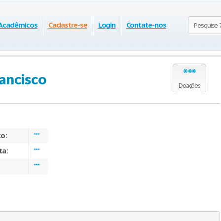
 Acadêmicos
Cadastre-se
Login
Contate-nos
***
rancisco
Doações
to:
***
ta:
***
***