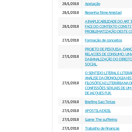
28/1/2018
Apelação
28/1/2018
Resenha filme Amistad
A INAPLICABILIDADE DO ART 
28/1/2018
FACE DO CONTEXTO CONSTIT
PROBLEMATIZAÇÃO DESTE C
27/1/2018
Formação de conceitos
PROJETO DE PESQUISA - DAN
RELAÇOES DE CONSUMO: UMA
27/1/2018
DA BANALIZAÇÃO DO DIREITO
SOCIAL.
O SENTIDO LITERAL E LITER
ANÁLISE DA CRONOLOGIA HIS
27/1/2018
FILOSÓFICA E LITERÁRIA NA 
CONFISSÕES SEXUAIS DE UM 
DE JACQUES FUX.
27/1/2018
Briefing Saci Tintas
27/1/2018
APOSTILA EXCEL
27/1/2018
Game The suffering
27/1/2018
Trabalho de Finanças