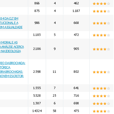
866
4
462
875
4
1.187
384 DA CLT EM
UCIONAL E A
986
4
668
OM A IGUALDADE
1.183
5
472
O MORAL E AS
 ANÁLISE ACERCA
2.186
9
905
 NA IDEOLOGIA
ÁRIO DA BROCHADA:
TÓRICA,
OBRA BROCHADAS:
2.598
11
802
JOVEM ESCRITOR,
1.555
7
641
5.528
23
716
1.387
6
698
14.324
58
475