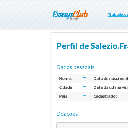
Trabalhos
Perfil de Salezio.F
Dados pessoais
Nome:
Data de nascimen
***
Cidade:
Data da última visi
***
País:
Cadastrado:
***
Doações