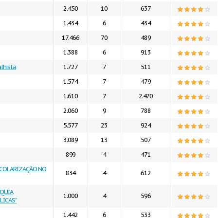
2.450
10
637
1.434
6
434
17.466
70
489
1.388
6
913
lhista
1.727
7
511
1.574
7
479
1.610
7
2.470
2.060
9
788
5.577
23
924
3.089
13
507
899
4
471
SCOLARIZAÇÃO NO
834
4
612
RQUIA
1.000
4
596
LICAS”
1.442
6
533