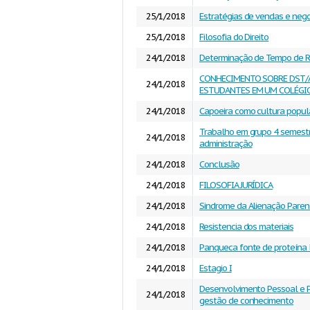
25/1/2018
Estratégias de vendas e neg
25/1/2018
Filosofia do Direito
24/1/2018
Determinação de Tempo de R
CONHECIMENTO SOBRE DST/
24/1/2018
ESTUDANTES EM UM COLÉGIO
24/1/2018
Capoeira como cultura popul
Trabalho em grupo 4 semest
24/1/2018
administração
24/1/2018
Conclusão
24/1/2018
FILOSOFIA JURÍDICA
24/1/2018
Sindrome da Alienação Paren
24/1/2018
Resistencia dos materiais
24/1/2018
Panqueca fonte de proteína l
24/1/2018
Estagio I
Desenvolvimento Pessoal e Pr
24/1/2018
gestão de conhecimento