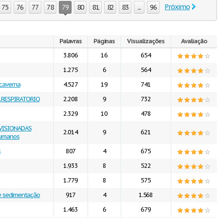
Próximo
75
76
77
78
79
80
81
82
83
...
96
Palavras
Páginas
Visualizações
Avaliação
3.806
16
654
1.275
6
564
 caverna
4.527
19
741
 RESPIRATORIO
2.208
9
732
2.329
10
478
RVISIONADAS
2.014
9
621
Humanos
s
807
4
675
1.933
8
522
1.779
8
575
de sedimentação
917
4
1.568
1.463
6
679