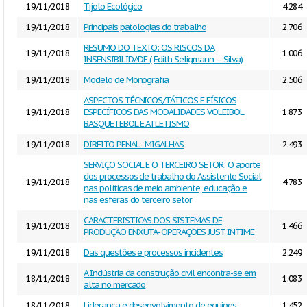
19/11/2018
Tijolo Ecológico
4.284
19/11/2018
Principais patologias do trabalho
2.706
RESUMO DO TEXTO: OS RISCOS DA
19/11/2018
1.006
INSENSIBILIDADE ( Edith Seligmann – Silva)
19/11/2018
Modelo de Monografia
2.506
ASPECTOS TÉCNICOS/TÁTICOS E FÍSICOS
19/11/2018
ESPECÍFICOS DAS MODALIDADES VOLEIBOL
1.873
BASQUETEBOL E ATLETISMO
19/11/2018
DIREITO PENAL - MIGALHAS
2.493
SERVIÇO SOCIAL E O TERCEIRO SETOR: O aporte
dos processos de trabalho do Assistente Social
19/11/2018
4.783
nas políticas de meio ambiente, educação e
nas esferas do terceiro setor
CARACTERISTICAS DOS SISTEMAS DE
19/11/2018
1.466
PRODUÇÃO ENXUTA- OPERAÇÕES JUST INTIME
19/11/2018
Das questões e processos incidentes
2.249
A Indústria da construção civil encontra-se em
18/11/2018
1.083
alta no mercado
18/11/2018
Liderança e desenvolvimento de equipes
1.452