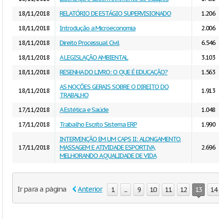
18/11/2018
RELATÓRIO DE ESTÁGIO SUPERVISIONADO
1.206
18/11/2018
Introdução a Microeconomia
2.006
18/11/2018
Direito Processual Civil
6.546
18/11/2018
A LEGISLAÇÃO AMBIENTAL
3.103
18/11/2018
RESENHA DO LIVRO: O QUE É EDUCAÇÃO?
1.563
AS NOÇÕES GERAIS SOBRE O DIREITO DO
18/11/2018
1.913
TRABALHO
17/11/2018
A Estética e Saúde
1.048
17/11/2018
Trabalho Escrito Sistema ERP
1.990
INTERVENÇÃO EM UM CAPS II: ALONGAMENTO,
17/11/2018
MASSAGEM E ATIVIDADE ESPORTIVA,
2.696
MELHORANDO A QUALIDADE DE VIDA
Ir para a página
Anterior
1
...
9
10
11
12
13
14