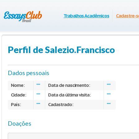
Trabalhos Acadêmicos
Cadastre-s
Perfil de Salezio.Francisco
Dados pessoais
Nome:
Data de nascimento:
***
***
Cidade:
Data da última visita:
***
***
País:
Cadastrado:
***
***
Doações