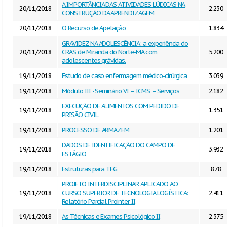
A IMPORTÂNCIA DAS ATIVIDADES LÚDICAS NA
20/11/2018
2.230
CONSTRUÇÃO DA APRENDIZAGEM
20/11/2018
O Recurso de Apelação
1.834
GRAVIDEZ NA ADOLESCÊNCIA: a experiência do
20/11/2018
CRAS de Miranda do Norte-MA com
5.200
adolescentes grávidas.
19/11/2018
Estudo de caso enfermagem médico-cirúrgica
3.039
19/11/2018
Módulo III - Seminário VI – ICMS – Serviços
2.182
EXECUÇÃO DE ALIMENTOS COM PEDIDO DE
19/11/2018
1.351
PRISÃO CIVIL
19/11/2018
PROCESSO DE ARMAZEM
1.201
DADOS DE IDENTIFICAÇÃO DO CAMPO DE
19/11/2018
3.932
ESTÁGIO
19/11/2018
Estruturas para TFG
878
PROJETO INTERDISCIPLINAR APLICADO AO
19/11/2018
CURSO SUPERIOR DE TECNOLOGIA LOGÍSTICA:
2.411
Relatório Parcial Prointer II
19/11/2018
As Técnicas e Exames Psicológico II
2.375