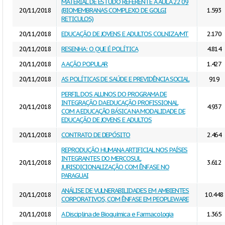
MATERIAL DE ESTUDO REFERENTE A AULA 22 09
20/11/2018
(BIOMEMBRANAS COMPLEXO DE GOLGI
1.593
RETICULOS)
20/11/2018
EDUCAÇÃO DE JOVENS E ADULTOS COLNIZA/MT
2.170
20/11/2018
RESENHA: O QUE É POLÍTICA
4.814
20/11/2018
A AÇÃO POPULAR
1.427
20/11/2018
AS POLÍTICAS DE SAÚDE E PREVIDÊNCIA SOCIAL
919
PERFIL DOS ALUNOS DO PROGRAMA DE
INTEGRAÇÃO DA EDUCAÇÃO PROFISSIONAL
20/11/2018
4.937
COM A EDUCAÇÃO BÁSICA NA MODALIDADE DE
EDUCAÇÃO DE JOVENS E ADULTOS
20/11/2018
CONTRATO DE DEPÓSITO
2.464
REPRODUÇÃO HUMANA ARTIFICIAL NOS PAÍSES
INTEGRANTES DO MERCOSUL
20/11/2018
3.612
JURISDICIONALIZAÇÃO COM ÊNFASE NO
PARAGUAI
ANÁLISE DE VULNERABILIDADES EM AMBIENTES
20/11/2018
10.448
CORPORATIVOS, COM ÊNFASE EM PEOPLEWARE
20/11/2018
A Disciplina de Bioquímica e Farmacologia
1.365