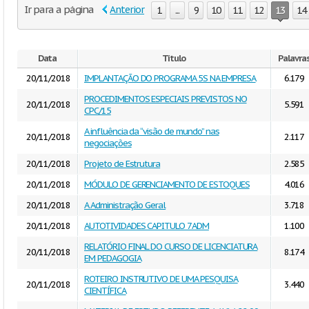
Ir para a página
Anterior
1
...
9
10
11
12
13
14
Data
Título
Palavra
20/11/2018
IMPLANTAÇÃO DO PROGRAMA 5S NA EMPRESA
6.179
PROCEDIMENTOS ESPECIAIS PREVISTOS NO
20/11/2018
5.591
CPC/15
A influência da “visão de mundo” nas
20/11/2018
2.117
negociações
20/11/2018
Projeto de Estrutura
2.585
20/11/2018
MÓDULO DE GERENCIAMENTO DE ESTOQUES
4.016
20/11/2018
A Administração Geral
3.718
20/11/2018
AUTOTIVIDADES CAPITULO 7ADM
1.100
RELATÓRIO FINAL DO CURSO DE LICENCIATURA
20/11/2018
8.174
EM PEDAGOGIA
ROTEIRO INSTRUTIVO DE UMA PESQUISA
20/11/2018
3.440
CIENTÍFICA