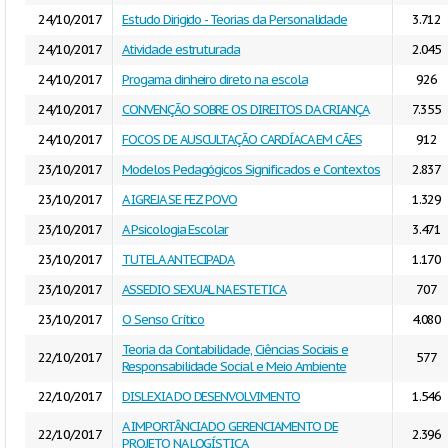
24/10/2017
Estudo Dirigido - Teorias da Personalidade
3.712
24/10/2017
Atividade estruturada
2.045
24/10/2017
Progama dinheiro direto na escola
926
24/10/2017
CONVENÇÃO SOBRE OS DIREITOS DA CRIANÇA
7.355
24/10/2017
FOCOS DE AUSCULTAÇÃO CARDÍACA EM CÃES
912
23/10/2017
Modelos Pedagógicos Significados e Contextos
2.837
23/10/2017
A IGREJA SE FEZ POVO
1.329
23/10/2017
A Psicologia Escolar
3.471
23/10/2017
TUTELA ANTECIPADA
1.170
23/10/2017
ASSEDIO SEXUAL NA ESTETICA
707
23/10/2017
O Senso Crítico
4.080
Teoria da Contabilidade, Ciências Sociais e
22/10/2017
577
Responsabilidade Social e Meio Ambiente
22/10/2017
DISLEXIA DO DESENVOLVIMENTO
1.546
A IMPORTÂNCIA DO GERENCIAMENTO DE
22/10/2017
2.396
PROJETO NA LOGÍSTICA