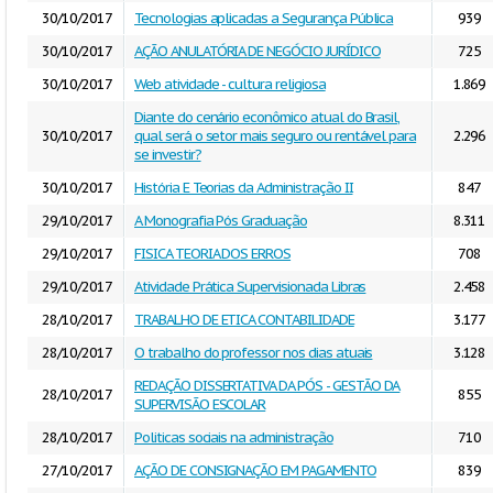
30/10/2017
Tecnologias aplicadas a Segurança Pública
939
30/10/2017
AÇÃO ANULATÓRIA DE NEGÓCIO JURÍDICO
725
30/10/2017
Web atividade - cultura religiosa
1.869
Diante do cenário econômico atual do Brasil,
30/10/2017
qual será o setor mais seguro ou rentável para
2.296
se investir?
30/10/2017
História E Teorias da Administração II
847
29/10/2017
A Monografia Pós Graduação
8.311
29/10/2017
FISICA TEORIA DOS ERROS
708
29/10/2017
Atividade Prática Supervisionada Libras
2.458
28/10/2017
TRABALHO DE ETICA CONTABILIDADE
3.177
28/10/2017
O trabalho do professor nos dias atuais
3.128
REDAÇÃO DISSERTATIVA DA PÓS - GESTÃO DA
28/10/2017
855
SUPERVISÃO ESCOLAR
28/10/2017
Politicas sociais na administração
710
27/10/2017
AÇÃO DE CONSIGNAÇÃO EM PAGAMENTO
839