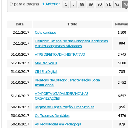
Ir para a página
Anterior
1
...
88
89
90
91
92
93
Data
Título
Palavra
2/11/2017
Ciclo cardiaco
1.109
Eletronic Cia: Analise das Principais Deficiências
2/11/2017
994
e as Mudanças nas Atividades
31/10/2017
ATPS DIREITO ADMINISTRATIVO
2.743
31/10/2017
MATRIZ SWOT
3.000
31/10/2017
CIM Era Digital
705
Relatório de Estagio: Caracterização Sócia
31/10/2017
2.452
Institucional
A IMPORTÂNCIA DA LIDERANÇA NAS
31/10/2017
6.657
ORGANIZAÇÕES
30/10/2017
Regime de Capitalização Juros Simples
956
30/10/2017
Os Traumas Dentários
4.376
30/10/2017
As Tecnologias em Pedagogia
879