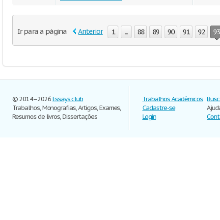
Ir para a página
Anterior
1
...
88
89
90
91
92
93
© 2014–2026
Essays.club
Trabalhos Acadêmicos
Busc
Trabalhos, Monografias, Artigos, Exames,
Cadastre-se
Ajud
Resumos de livros, Dissertações
Login
Cont