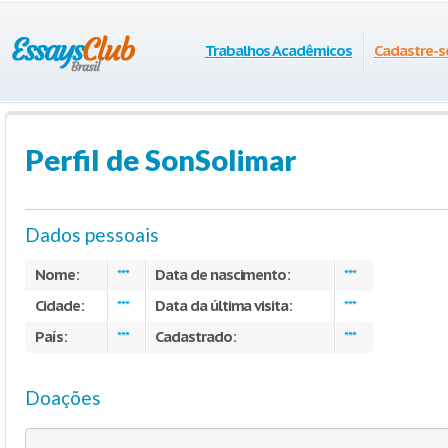
Trabalhos Acadêmicos
Cadastre-s
Perfil de SonSolimar
Dados pessoais
Nome:
Data de nascimento:
***
***
Cidade:
Data da última visita:
***
***
País:
Cadastrado:
***
***
Doações