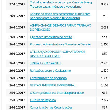
Trabalho e relatório de campo: Casa de Swing
27/10/2017
9.727
Troca de casais, ménage e voyeurismo
Análise do texto dos parâmetros curriculares
26/10/2017
730
nacionais para o ensino fundamental
A INFÂNCIA HOJE: DESAFIOS PARA O TRABALHO
26/10/2017
2.011
DO PEDAGOGO
26/10/2017
Questões urbanístico no direito
7.299
26/10/2017
Processo Administrativo e Tomada de Decisão
1.355
UTILIZAÇÃO DO PODER NORMATIVO NOS
26/10/2017
859
DISSÍDIOS COLETIVOS
26/10/2017
TRABALHO TCC PARTE 1
2.770
26/10/2017
Reflexões sobre o Capitalismo
1.529
26/10/2017
Contrarrazões de apelação
1.396
26/10/2017
GESTÃO AMBIENTAL EMPRESARIAL
1.168
25/10/2017
O Serviço Social e a Interdisciplinaridade
918
25/10/2017
Cultura do Repolho
2.227
24/10/2017
Comunicação nas Organizações
817