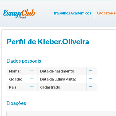
Trabalhos Acadêmicos
Cadastre-s
Perfil de Kleber.Oliveira
Dados pessoais
Nome:
Data de nascimento:
***
***
Cidade:
Data da última visita:
***
***
País:
Cadastrado:
***
***
Doações