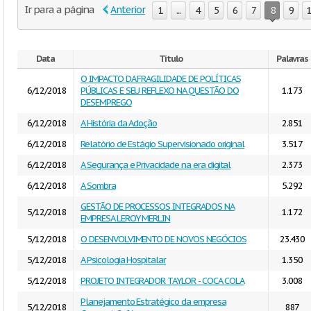
Ir para a página
Anterior
1
...
4
5
6
7
8
9
Data
Título
Palavras
O IMPACTO DA FRAGILIDADE DE POLÍTICAS
6/12/2018
PÚBLICAS E SEU REFLEXO NA QUESTÃO DO
1.173
DESEMPREGO
6/12/2018
A História da Adoção
2.851
6/12/2018
Relatório de Estágio Supervisionado original
3.517
6/12/2018
A Segurança e Privacidade na era digital
2.373
6/12/2018
A Sombra
5.292
GESTÃO DE PROCESSOS INTEGRADOS NA
5/12/2018
1.172
EMPRESA LEROY MERLIN
5/12/2018
O DESENVOLVIMENTO DE NOVOS NEGÓCIOS
23.430
5/12/2018
A Psicologia Hospitalar
1.350
5/12/2018
PROJETO INTEGRADOR TAYLOR - COCA COLA
3.008
Planejamento Estratégico da empresa
5/12/2018
887