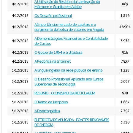
A Utilização do Resíduo da Laminação do
4/12/2018
869
Mármore e Granito em Adobe
4/12/2018
Os Desafio profissional
1.816
A Importância mercado de capitais e o
4/12/2018
18.901
surgimento da bolsa de valores em Angola
A Demonstrações Financeiras e Contabilidade
4/12/2018
3.938
de Custos
4/12/2018
O Golpe de 1964 e a ditadura
916
4/12/2018
A Pedofilia na Internet
7.937
3/12/2018
A língua inglesa na rede pública de ensino
1.228
O Desafio Profissional Aplicado aos Cursos
3/12/2018
2.097
Superiores de Tecnologia
3/12/2018
RESUMO : O CINISMO DA RECICLAGEM
978
3/12/2018
O Ramo de Negócios
1.667
3/12/2018
A Disortográfica
2.792
ELETRICIDADE APLICADA - FONTES RENOVÁVEIS
3/12/2018
3.310
DE ENERGIA