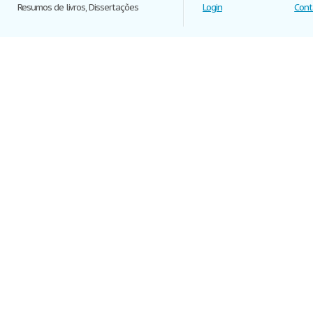
Resumos de livros, Dissertações
Login
Cont