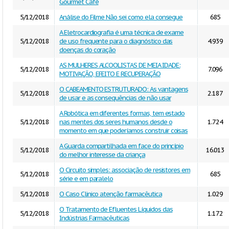
Gourmet Café
5/12/2018
Análise do Filme Não sei como ela consegue
685
A Eletrocardiografia é uma técnica de exame
5/12/2018
de uso frequente para o diagnóstico das
4.939
doenças do coração
AS MULHERES ALCOOLISTAS DE MEIA IDADE:
5/12/2018
7.096
MOTIVAÇÃO, EFEITO E RECUPERAÇÃO
O CABEAMENTO ESTRUTURADO: As vantagens
5/12/2018
2.187
de usar e as consequências de não usar
A Robótica em diferentes formas, tem estado
5/12/2018
nas mentes dos seres humanos desde o
1.724
momento em que poderíamos construir coisas
A Guarda compartilhada em face do princípio
5/12/2018
16.013
do melhor interesse da criança
O Circuito simples: associação de resistores em
5/12/2018
685
série e em paralelo
5/12/2018
O Caso Clinico atenção farmacêutica
1.029
O Tratamento de Efluentes Líquidos das
5/12/2018
1.172
Indústrias Farmacêuticas