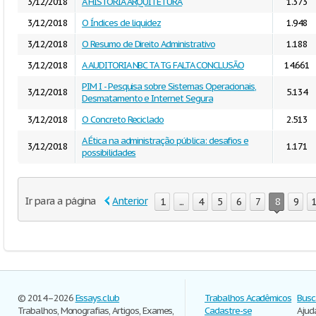
3/12/2018
A HISTÓRIA ARQUITETURA
1.373
3/12/2018
O Índices de liquidez
1.948
3/12/2018
O Resumo de Direito Administrativo
1.188
3/12/2018
A AUDITORIA NBC TA TG FALTA CONCLUSÃO
14.661
PIM I - Pesquisa sobre Sistemas Operacionais,
3/12/2018
5.134
Desmatamento e Internet Segura
3/12/2018
O Concreto Reciclado
2.513
A Ética na administração pública: desafios e
3/12/2018
1.171
possibilidades
Ir para a página
Anterior
1
...
4
5
6
7
8
9
© 2014–2026
Essays.club
Trabalhos Acadêmicos
Busc
Trabalhos, Monografias, Artigos, Exames,
Cadastre-se
Ajud