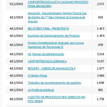
A IMPORTÂNCIA DA JUSTA CAUSA NO PROCESSO
5/12/2018
2.572
PENAL BRASILEIRO
Apelação - Excelentíssimo Senhor Doutor Juiz
4/12/2018
de Direito da 7ª Vara Criminal da Comarca de
865
Aracaju
4/12/2018
RELATÓRIO FINAL - PROINTER IV
1.415
4/12/2018
Escritório de Gerenciamento de Projetos
1.434
Projeto Interdisciplinar Aplicado aos Cursos
4/12/2018
830
Superiores de Tecnologia II
4/12/2018
AS Teorias da Administração
5.218
4/12/2018
A IMPORTÂNCIA DA LIDERANÇA
3.107
4/12/2018
RESUMO - A INDISCIPLINA NA ESCOLA
1.977
4/12/2018
O Direito Penal
2.966
4/12/2018
Trabalho de reconhecimento de padrões
1.898
4/12/2018
As Politicas públicas
881
A GESTÃO DE PROCESSOS NOS SERVIÇOS NO
4/12/2018
1.758
PÓS-VENDA