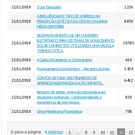
22/11/2018
O Juri Simulado
2.226
A INFLUÊNCIA DO TIPO DE SORRISO NA
22/11/2018
PERCEPÇÃO ESTÉTICA DO DESVIO DA LINHA
8.839
MÉDIA DENTÁRIA
DESENVOLVIMENTO DE UM CHUVEIRO
ELETRÔNICO PARA SISTEMAS DE AQUECIMENTO
22/11/2018
19.585
SOLAR COMPACTOS UTILIZANDO UMA VÁLVULA
TERMOSTÁTICA .
22/11/2018
A Carta Orçamento e Cronograma
610
22/11/2018
Planejamento Estratégico – Recanto do Mar .
1.424
CONTOS DE FADA: INSTRUMENTO DE
22/11/2018
6.412
APRENDIZAGEM NA EDUCAÇÃO INFANTIL .
Resumo do artigo: Atenção psicológica em
22/11/2018
situações extremas: Compreendendo a
820
experiência de psicólogos .
22/11/2018
Uma Membrana Plasmática
758
Ir para a página
Anterior
1
...
8
9
10
11
12
13