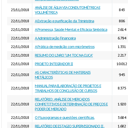
ANÁLISE DE ÁGUA VIA CONDUTOMÉTRICA E
23/11/2018
843
VOLUMÉTRICA
22/11/2018
A Extração e purificação da Trimiristina
806
22/11/2018
A Promessa, Saúde Mental e Eficácia Simbólica
2.614
22/11/2018
A Administração Financeira
6.794
22/11/2018
A Prática de medição com micrômetros
1.331
22/11/2018
RESUMO DO LIVRO “UM TOC NA CUCA”
2.217
22/11/2018
PROJETO INTEGRADOR II
10.012
AS CARACTERÍSTICAS DE MATERIAIS
22/11/2018
945
METÁLICOS
MANUAL PARA ELABORAÇÃO DE PROJETOS E
22/11/2018
8.375
TRABALHOS DE CONCLUSÃO DE CURSOS
RELATÓRIO: ANÁLISE DE MERCADOS
22/11/2018
COMPETITIVOS E DETERMINAÇÃO DE PREÇOS E
1.920
PODER DE MERCADO
22/11/2018
O Fluxogramas e questões científicas.
3.684
22/11/2018
RELATÓRIO DE ESTAGIO SUPERVISIONADO II .
1.682