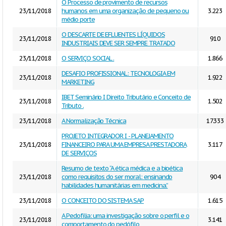
O Processo de provimento de recursos
23/11/2018
humanos em uma organização de pequeno ou
3.223
médio porte
O DESCARTE DE EFLUENTES LÍQUIDOS
23/11/2018
910
INDUSTRIAIS DEVE SER SEMPRE TRATADO
23/11/2018
O SERVIÇO SOCIAL .
1.866
DESAFIO PROFISSIONAL: TECNOLOGIA EM
23/11/2018
1.922
MARKETING
IBET Seminário I Direito Tributário e Conceito de
23/11/2018
1.502
Tributo .
23/11/2018
A Normalização Técnica
17.333
PROJETO INTEGRADOR I - PLANEJAMENTO
23/11/2018
FINANCEIRO PARA UMA EMPRESA PRESTADORA
3.117
DE SERVIÇOS
Resumo de texto “A ética médica e a bioética
23/11/2018
como requisitos do ser moral: ensinando
904
habilidades humanitárias em medicina.”
23/11/2018
O CONCEITO DO SISTEMA SAP
1.615
A Pedofilia: uma investigação sobre o perfil e o
23/11/2018
3.141
comportamento do pedófilo