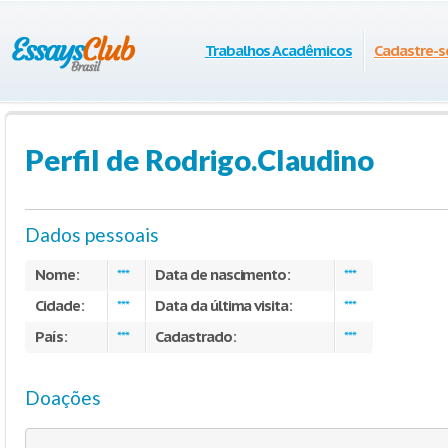
Trabalhos Acadêmicos
Cadastre-s
Perfil de Rodrigo.Claudino
Dados pessoais
Nome:
Data de nascimento:
***
***
Cidade:
Data da última visita:
***
***
País:
Cadastrado:
***
***
Doações