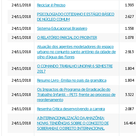
24/11/2018
Reciclar é Preciso
1.393
PSICOLOGIA DO COTIDIANO E ESTÁGIO BÁSICO
24/11/2018
2.627
DE NÚCLEO COMUM
24/11/2018
Sistema Educacional Brasileiro
1.558
24/11/2018
O RELATÓRIO PARCIAL DO PROINTER
1.078
Atuação dos agentes modeladores do espaço
24/11/2018
urbano no conjunto santo antônio da cidade de
2.913
olho d'água das flores
O COMANDO TRABALHO UNOPAR 6 SEMESTRE
24/11/2018
1.804
2017
24/11/2018
Resumo Livro - Emília no país da gramática
1.804
Os Impactos do Programa de Erradicação do
24/11/2018
Trabalho Infantil – PETI, frente ao processo de
3.322
reordenamento
24/11/2018
Resenha Critica desenvolvendo a carreira
2.087
A INTERNACIONALIZAÇÃO DA AMAZÔNIA:
24/11/2018
NOVAS TENDÊNCIAS SOBRE O CONCEITO DE
16.464
SOBERANIA E O DIREITO INTERNACIONAL.