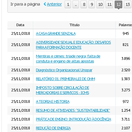
Ir para a página
Anterior
1
...
8
9
10
11
12
13
Data
Título
Palavra
25/11/2018
A CASA GRANDE SENZALA
945
A DIVERSIDADE SEXUAL E EDUCAÇÃO: DESAFIOS
25/11/2018
821
PARA A FORMAÇÃO DOCENTE
Mentiras e crimes: tríade negra, falta de
25/11/2018
3.896
conduta e engano de altas apostas
25/11/2018
Diagnóstico Organizacional Unopar
2.520
25/11/2018
RELATÓRIO 01: PRIMEIRA LEI DE OHM
1.383
IMPOSTO SOBRE CIRCULAÇÃO DE
25/11/2018
3.275
MERCADORIAS E SERVIÇOS - ICMS
25/11/2018
A TEORIA E HISTORIA
972
25/11/2018
RESUMO DE ATIVIDADES: “SUSTENTABILIDADE”
1.254
25/11/2018
PRÁTICA DE ENSINO: INTRODUÇÃO À DOCÊNCIA
3.711
25/11/2018
REDUÇÃO DE ENERGIA
2.107