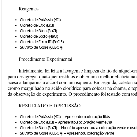
Reagentes
Cloreto de Potássio (KCl)
Cloreto de Lítio (LiCl)
Cloreto de Bário (BaCl)
Cloreto de Sódio (NaCl)
Cloreto de Ferro III (FeCl3)
Sulfato de Cobre (CuSO4)
Procedimento Experimental
Inicialmente, foi feita a lavagem e limpeza do fio de níquel-
para desagregar quaisquer resíduos e obter uma melhor eficácia na
acesa a lamparina a álcool com um isqueiro. Em seguida, coletou-se
cromo mergulhado no ácido clorídrico para colocar na chama, e rep
da observação do experimento. O procedimento foi testado com todo
RESULTADO E DISCUSSÃO
Cloreto de Potássio (KCl) – Apresentou coloração lilás
Cloreto de Lítio (LiCl) – Apresentou coloração vermelha
Cloreto de Bário (BaCl) – No início apresentou a coloração verde e os
Sulfato de Cobre (CuSO
4
) – Apresentou coloração verde