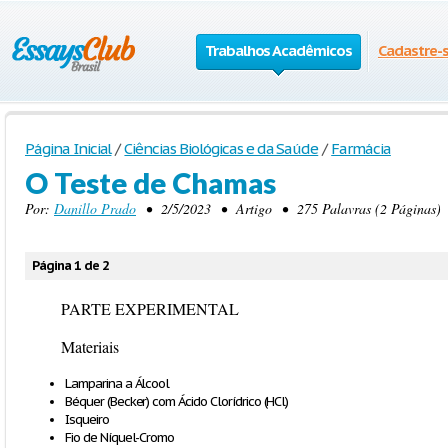
Trabalhos Acadêmicos
Cadastre-
Página Inicial
/
Ciências Biológicas e da Saúde
/
Farmácia
O Teste de Chamas
Por:
Danillo Prado
• 2/5/2023 • Artigo • 275 Palavras (2 Páginas) •
Página 1 de 2
PARTE EXPERIMENTAL
Materiais
Lamparina a Álcool
Béquer (Becker) com Ácido Clorídrico (HCl)
Isqueiro
Fio de Níquel-Cromo