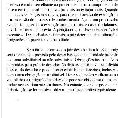
que isso é muito semelhante ao procedimento para cumprimento de
basear em títulos administrativos judiciais ou extrajudiciais. Qua
chamadas sentenças executivas, para que o processo de execução pos
uma extensão do processo de conhecimento. Agora um pouco sobre
extrajudiciais, temos a execução autônoma, neste caso não falamos
atividade intelectual prévia. A petição original deve obedecer às 
executável. Despachadas as iniciais, o juiz determinará a intimaçã
obrigações no prazo fixado pelo título.
Se o título for omisso, o juiz deverá alterá-lo. Se a obri
será diferente do previsto pelo dever baseado na autoridade judiciári
de tornar substituível ou não substituível. Obrigações insubstituíve
cumpridas pelo próprio devedor. As dívidas substitutivas são dívi
pessoal do devedor e podem ser executadas por terceiros, inclusive 
como uma obrigação insubstituível. Deve-se também verificar se o
voluntário da obrigação pelo devedor pode ser obtido por outros mei
traduz necessariamente em danos. No entanto, o credor pode optar 
indenização, se for possível obter um resultado prático equivalente.
...