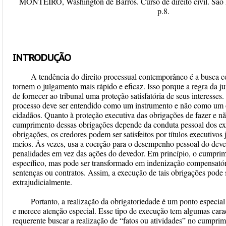
MONTEIRO, Washington de Barros. Curso de direito civil. São P
p.8.
INTRODUÇÃO
A tendência do direito processual contemporâneo é a busca c
tornem o julgamento mais rápido e eficaz. Isso porque a regra da jur
de fornecer ao tribunal uma proteção satisfatória de seus interesses.
processo deve ser entendido como um instrumento e não como um ob
cidadãos. Quanto à proteção executiva das obrigações de fazer e nã
cumprimento dessas obrigações depende da conduta pessoal dos e
obrigações, os credores podem ser satisfeitos por títulos executivos j
meios. Às vezes, usa a coerção para o desempenho pessoal do devedo
penalidades em vez das ações do devedor. Em princípio, o cumpri
específico, mas pode ser transformado em indenização compensatór
sentenças ou contratos. Assim, a execução de tais obrigações pode s
extrajudicialmente.
Portanto, a realização da obrigatoriedade é um ponto especia
e merece atenção especial. Esse tipo de execução tem algumas caract
requerente buscar a realização de “fatos ou atividades” no cumprim