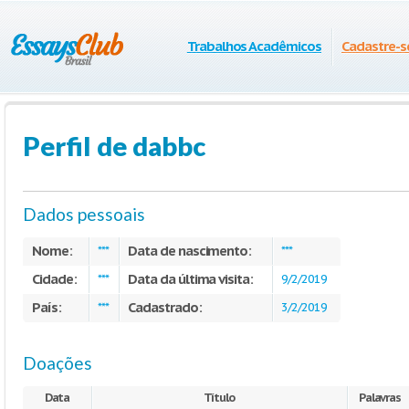
Trabalhos Acadêmicos
Cadastre-s
Perfil de dabbc
Dados pessoais
Nome:
Data de nascimento:
***
***
Cidade:
Data da última visita:
***
9/2/2019
País:
Cadastrado:
***
3/2/2019
Doações
Data
Título
Palavras