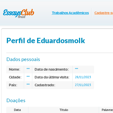
Trabalhos Acadêmicos
Cadastre-s
Perfil de Eduardosmolk
Dados pessoais
Nome:
Data de nascimento:
***
***
Cidade:
Data da última visita:
***
28/11/2023
País:
Cadastrado:
***
27/11/2023
Doações
Data
Título
Palavra