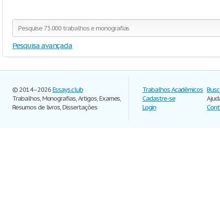
Pesquisa avançada
© 2014–2026
Essays.club
Trabalhos Acadêmicos
Busc
Trabalhos, Monografias, Artigos, Exames,
Cadastre-se
Ajud
Resumos de livros, Dissertações
Login
Cont