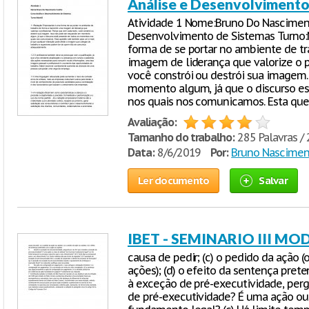
Análise e Desenvolvimento
Atividade 1 Nome:Bruno Do Nasciment
Desenvolvimento de Sistemas Turno:
forma de se portar no ambiente de tr
imagem de liderança que valorize o p
você constrói ou destrói sua imagem
momento algum, já que o discurso e
nos quais nos comunicamos. Esta qu
Avaliação:
Tamanho do trabalho:
285 Palavras / 
Data:
8/6/2019
Por:
Bruno Nascimen
Ler documento
Salvar
IBET - SEMINARIO III MOD
causa de pedir; (c) o pedido da ação (
ações); (d) o efeito da sentença pret
à exceção de pré-executividade, perg
de pré-executividade? É uma ação ou