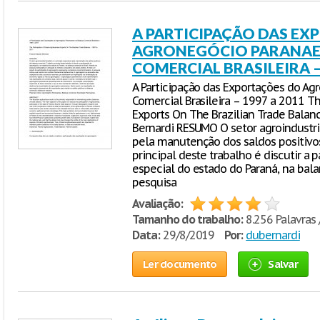
A PARTICIPAÇÃO DAS E
AGRONEGÓCIO PARANAE
COMERCIAL BRASILEIRA –
A Participação das Exportações do Ag
Comercial Brasileira – 1997 a 2011 Th
Exports On The Brazilian Trade Balan
Bernardi RESUMO O setor agroindustria
pela manutenção dos saldos positivos
principal deste trabalho é discutir a
especial do estado do Paraná, na bala
pesquisa
Avaliação:
Tamanho do trabalho:
8.256 Palavras 
Data:
29/8/2019
Por:
dubernardi
Ler documento
Salvar