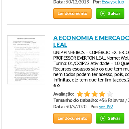
Data:
30/12/2018
Por:
Essays.club
Ler documento
Salvar
A ECONOMIA E MERCADO
LEAL
UNIP PINHEIROS – COMÉRCIO EXTERI
PROFESSOR EVERTON LEAL Nome: Welli
Turma: 01/CX1P22 Atividade – 10 Que
Recursos escassos são os que tem mu
nem todos podem ter acesso, pois, co
infinitas, ele tem que ter limitações.
é o
Avaliação:
Tamanho do trabalho:
456 Palavras / 
Data:
30/5/2020
Por:
well92
Ler documento
Salvar